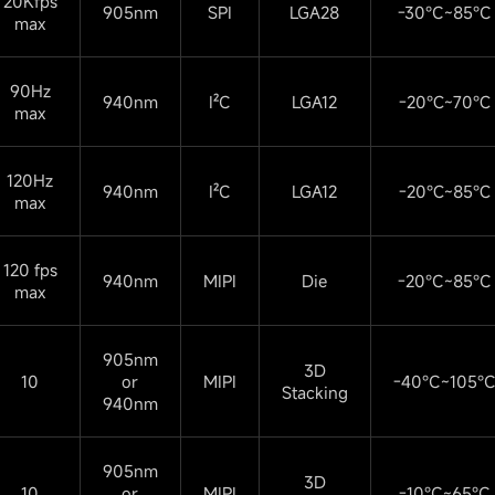
20Kfps
905nm
SPI
LGA28
-30°C~85°C
max
90Hz
940nm
I²C
LGA12
-20℃~70℃
max
120Hz
940nm
I²C
LGA12
-20℃~85℃
max
120 fps
940nm
MIPI
Die
-20°C~85°C
max
905nm
3D
10
or
MIPI
-40°C~105°
Stacking
940nm
905nm
3D
10
or
MIPI
-10°C~65°C