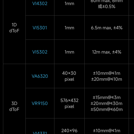
60m max, 6mm
VI4302
1mm
或±0.5%
1D
VI5301
1mm
6.5m max, ±4%
dToF
VI5302
1mm
12m max, ±4%
40×30
±10mm@≤1m
VA6320
pixel
±20mm@≤10m
±15mm@≤3m
576×432
3D
VR9150
±20mm@≤30m
pixel
dToF
±50mm@≤60m
240×96
±10mm@≤1m
VI4331