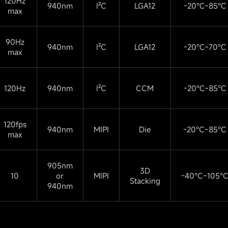
120Hz
940nm
I²C
LGA12
-20℃~85℃
max
90Hz
940nm
I²C
LGA12
-20℃~70℃
max
120Hz
940nm
I²C
CCM
-20℃~85℃
120fps
940nm
MIPI
Die
-20°C~85°C
max
905nm
3D
10
or
MIPI
-40°C~105°
Stacking
940nm