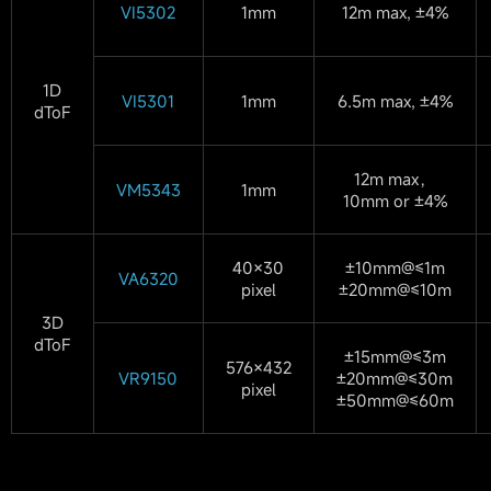
VI5302
1mm
12m max, ±4%
1D
VI5301
1mm
6.5m max, ±4%
dToF
12m max，
VM5343
1mm
10mm or ±4%
40×30
±10mm@≤1m
VA6320
pixel
±20mm@≤10m
3D
dToF
±15mm@≤3m
576×432
VR9150
±20mm@≤30m
pixel
±50mm@≤60m