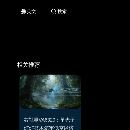


英文
搜索
相关推荐
芯视界VA6320：单光子
dToF技术筑牢低空经济