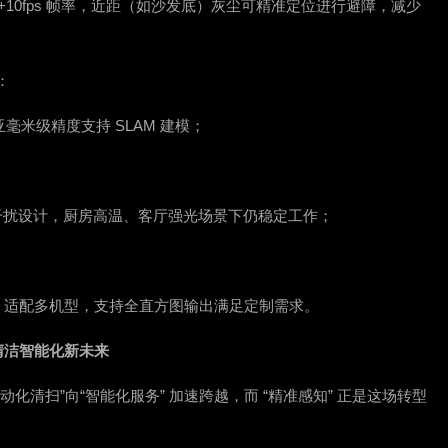
视场角+10fps 帧率，近距（如沙发底）灰尘可精准定位进行避障，减少
：
，亚毫米级精度支持 SLAM 建模；
阳光干扰设计，厨房高温、客厅强光场景下仍稳定工作；
积小，适配多机型，支持全直方图输出满足定制需求。
赴清洁智能化新未来
化清扫”向“智能化服务” 加速跨越，而 “精准感知” 正是这场转型