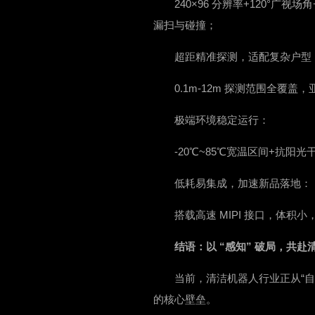
240×96 分辨率+120°广
漏扫与碰撞；
超距精准探测，适配复杂户型
0.1m-12m 探测范围全覆盖
极端环境稳定运行：
-20℃~85℃宽温区间+抗
低耗易集成，加速新品落地：
搭载高速 MIPI 接口，体
结语：以 “感知” 破局，共
当前，清洁机器人行业正从“自动
的核心壁垒。